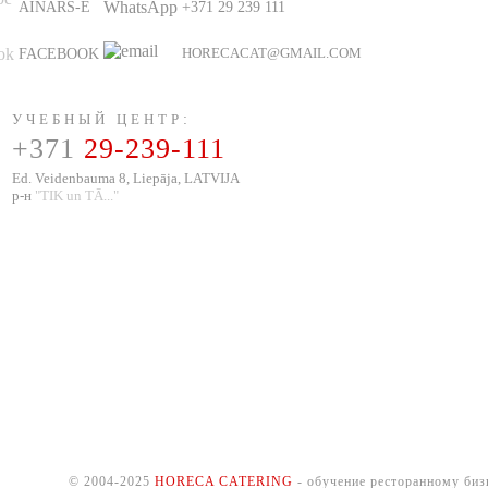
AINARS-E
+371 29 239 111
HORECACAT@GMAIL.COM
FACEBOOK
УЧЕБНЫЙ ЦЕНТР
:
+371
29-239-111
Ed. Veidenbauma 8, Liepāja, LATVIJA
р-н
"TIK un TĀ..."
© 2004-2025
HORECA CATERING
- обучение ресторанному биз