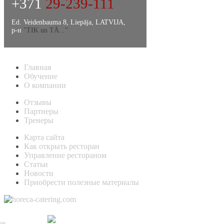
+371
29-239-111
Ed. Veidenbauma 8, Liepāja, LATVIJA,
р-н
"TIK un TĀ..."
Главная
Обучение
О компании
Отзывы
Партнеры
Тренеры
Карта сайта
Как открыть ресторан
Управление рестораном
Статьи
Новости
Приобрести полезные материалы