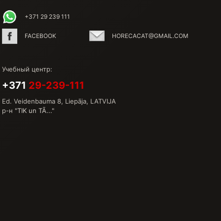
+371 29 239 111
FACEBOOK
HORECACAT@GMAIL.COM
Учебный центр
:
+371
29-239-111
Ed. Veidenbauma 8, Liepāja, LATVIJA
р-н
"TIK un TĀ..."