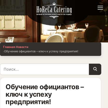
Открыт
Главная
Новости
Обучение официантов – ключ к успеху предприятия!
Поиск по сайту
Обучение официантов –
ключ к успеху
предприятия!