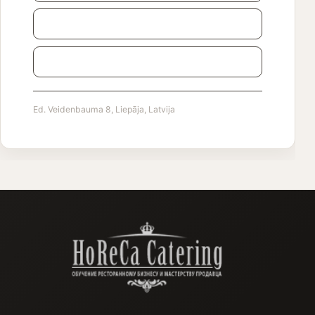
horecacat@gmail.com
Facebook
Ed. Veidenbauma 8, Liepāja, Latvija