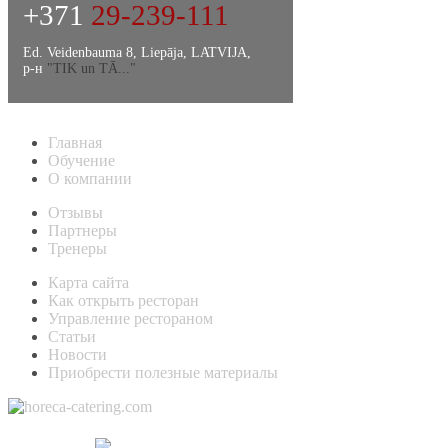
+371
29-239-111
Ed. Veidenbauma 8, Liepāja, LATVIJA,
р-н
"TIK un TĀ..."
Главная
Обучение
О компании
Отзывы
Партнеры
Тренеры
Карта сайта
Как открыть ресторан
Управление рестораном
Статьи
Новости
Приобрести полезные материалы