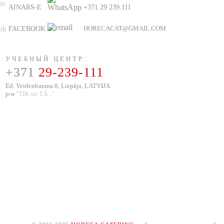
AINARS-E
+371 29 239 111
HORECACAT@GMAIL.COM
FACEBOOK
УЧЕБНЫЙ ЦЕНТР
:
+371
29-239-111
Ed. Veidenbauma 8, Liepāja, LATVIJA
р-н
"TIK un TĀ..."