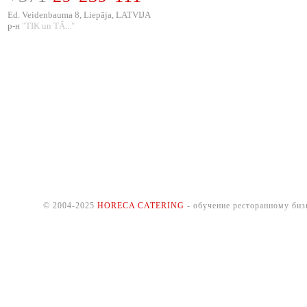
Ed. Veidenbauma 8, Liepāja, LATVIJA
р-н
"TIK un TĀ..."
© 2004-2025
HORECA CATERING
- обучение ресторанному биз