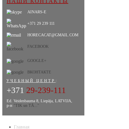
НАШИ КОНТАКТЫ
AINARS-E
+371 29 239 111
HORECACAT@GMAIL.COM
FACEBOOK
GOOGLE+
ВКОНТАКТЕ
УЧЕБНЫЙ ЦЕНТР
:
+371
29-239-111
Ed. Veidenbauma 8, Liepāja, LATVIJA,
р-н
"TIK un TĀ..."
Главная