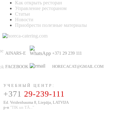
Как открыть ресторан
Управление рестораном
Статьи
Новости
Приобрести полезные материалы
AINARS-E
+371 29 239 111
HORECACAT@GMAIL.COM
FACEBOOK
УЧЕБНЫЙ ЦЕНТР
:
+371
29-239-111
Ed. Veidenbauma 8, Liepāja, LATVIJA
р-н
"TIK un TĀ..."