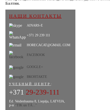
Балтии.
НАШИ КОНТАКТЫ
AINARS-E
+371 29 239 111
HORECACAT@GMAIL.COM
FACEBOOK
GOOGLE+
ВКОНТАКТЕ
УЧЕБНЫЙ ЦЕНТР
:
+371
29-239-111
Ed. Veidenbauma 8, Liepāja, LATVIJA,
р-н
"TIK un TĀ..."