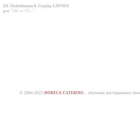
Ed. Veidenbauma 8, Liepāja, LATVIJA
р-н
"TIK un TĀ..."
© 2004-2025
HORECA CATERING
- обучение ресторанному биз